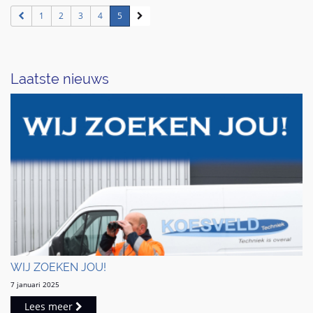
1
2
3
4
5
Laatste nieuws
WIJ ZOEKEN JOU!
7 januari 2025
Lees meer