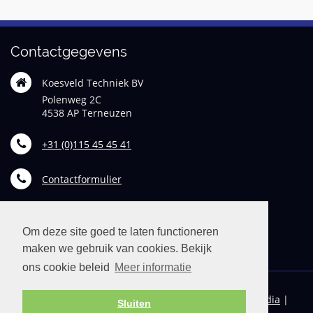
Contactgegevens
Koesveld Techniek BV
Polenweg 2C
4538 AP Terneuzen
+31 (0)115 45 45 41
Contactformulier
info@koesveldtechniek.nl
Om deze site goed te laten functioneren
maken we gebruik van cookies. Bekijk
ons cookie beleid
Meer informatie
© 2026 Koesveld Techniek B.V. | Realisatie:
TiDi Media
|
Sluiten
Privacyverklaring